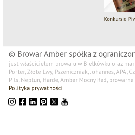
Konkursie Pi
© Browar Amber spółka z ograniczo
jest właścicielem browaru w Bielkówku oraz mar
Porter, Złote Lwy, Pszeniczniak, Johannes, APA, C
Pils, Neptun, Harde, Amber Mocny Red, browarne 
Polityka prywatności