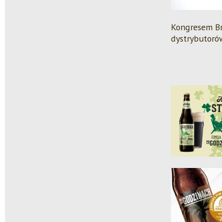
Kongresem Br
dystrybutoró