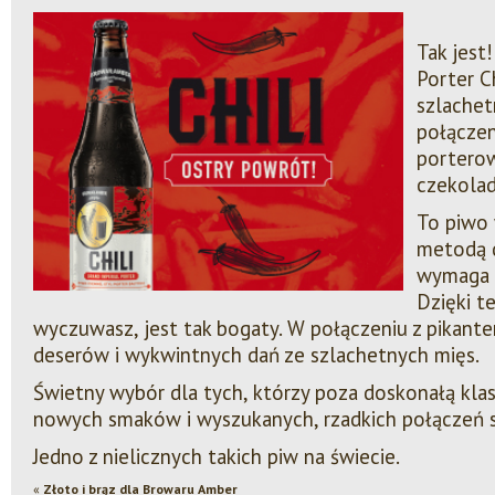
Tak jest
Porter Ch
szlachet
połączen
porterow
czekolady
To piwo 
metodą d
wymaga 
Dzięki t
wyczuwasz, jest tak bogaty. W połączeniu z pikanteri
deserów i wykwintnych dań ze szlachetnych mięs.
Świetny wybór dla tych, którzy poza doskonałą kla
nowych smaków i wyszukanych, rzadkich połączeń
Jedno z nielicznych takich piw na świecie.
«
Złoto i brąz dla Browaru Amber