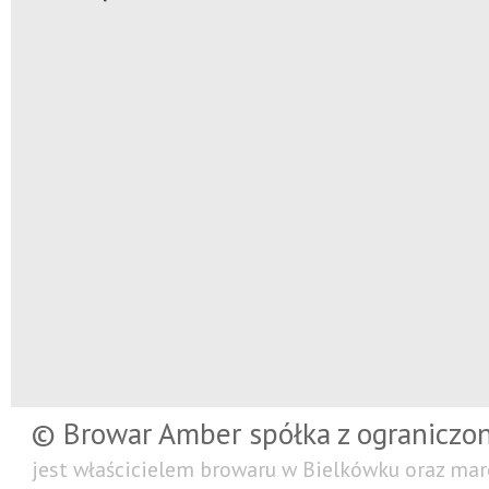
© Browar Amber spółka z ograniczo
jest właścicielem browaru w Bielkówku oraz mar