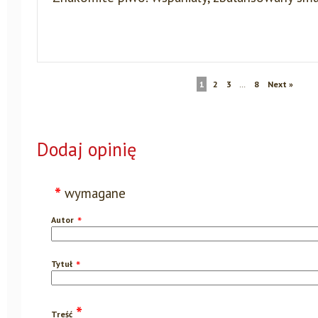
1
2
3
…
8
Next »
Dodaj opinię
wymagane
Autor
Tytuł
Treść