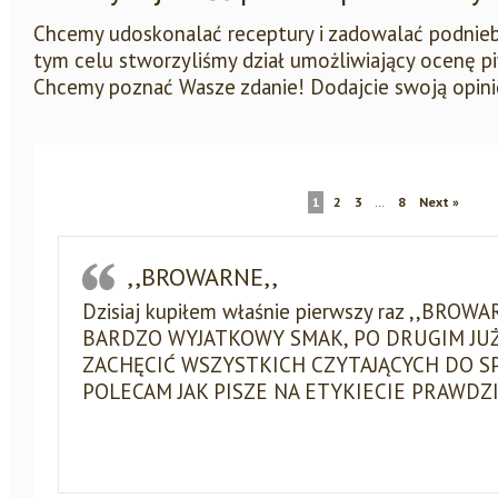
Chcemy udoskonalać receptury i zadowalać podni
tym celu stworzyliśmy dział umożliwiający ocenę p
Chcemy poznać Wasze zdanie! Dodajcie swoją opini
1
2
3
…
8
Next »
,,BROWARNE,,
Dzisiaj kupiłem właśnie pierwszy raz ,,BRO
BARDZO WYJATKOWY SMAK, PO DRUGIM JUŻ
ZACHĘCIĆ WSZYSTKICH CZYTAJĄCYCH DO S
POLECAM JAK PISZE NA ETYKIECIE PRAWDZ