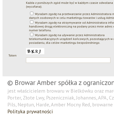
Każda z poniższych zgód może być w każdym czasie odwołana
(wycofana).
Wyrażam zgodę na przetwarzanie przez Administratora 
danych osobowych w celu marketingu towarów i usług Admin
Wyrażam zgodę na otrzymywanie od Administratora info
handlowej drogą elektroniczną na podany przez mnie adres 
numer telefonu.
Wyrażam zgodę na używanie przez Administratora
telekomunikacyjnych urządzeń końcowych, pozostających w
posiadaniu, dla celów marketingu bezpośredniego.
Token
© Browar Amber spółka z ograniczo
jest właścicielem browaru w Bielkówku oraz mar
Porter, Złote Lwy, Pszeniczniak, Johannes, APA, C
Pils, Neptun, Harde, Amber Mocny Red, browarne 
Polityka prywatności