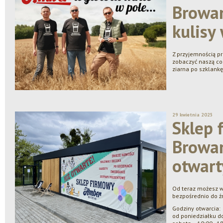
Browa
kulisy
Z przyjemnością p
zobaczyć naszą cod
ziarna po szklankę
29 kwietnia 2025
Sklep 
Browar
otwart
Od teraz możesz w
bezpośrednio do ź
Godziny otwarcia:
od poniedziałku d