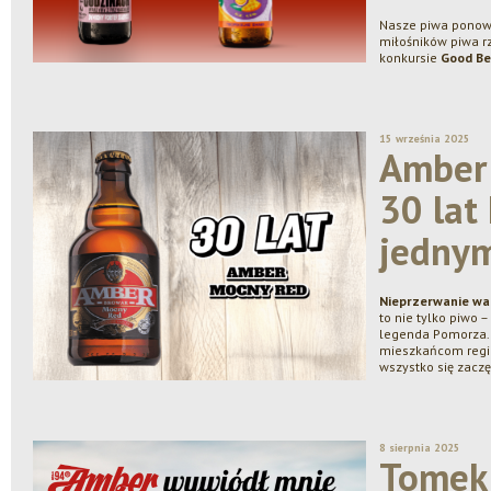
Nasze piwa ponown
miłośników piwa r
konkursie
Good Be
15 września 2025
Amber
30 lat 
jednym
Nieprzerwanie wa
to nie tylko piwo 
legenda Pomorza. 
mieszkańcom regio
wszystko się zaczę
8 sierpnia 2025
Tomek