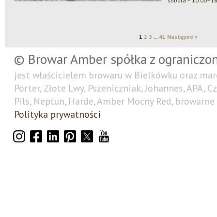
sobota – 10:00–18
1
2
3
…
41
Następne »
© Browar Amber spółka z ograniczo
jest właścicielem browaru w Bielkówku oraz mar
Porter, Złote Lwy, Pszeniczniak, Johannes, APA, C
Pils, Neptun, Harde, Amber Mocny Red, browarne 
Polityka prywatności