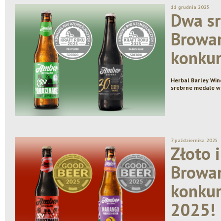
11 grudnia 2025
Dwa sr
Browa
konku
Herbal Barley Win
srebrne medale 
7 października 2025
Złoto i
Browa
konkur
2025!