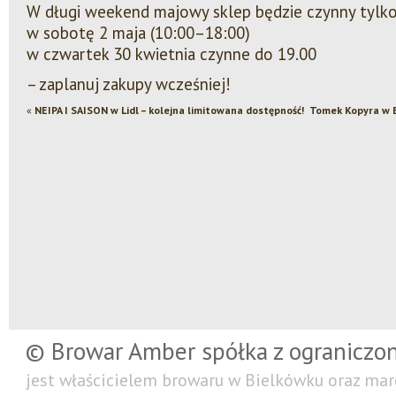
W długi weekend majowy sklep będzie czynny tylk
w sobotę 2 maja (10:00–18:00)
w czwartek 30 kwietnia czynne do 19.00
– zaplanuj zakupy wcześniej!
«
NEIPA I SAISON w Lidl – kolejna limitowana dostępność!
Tomek Kopyra w B
© Browar Amber spółka z ograniczo
jest właścicielem browaru w Bielkówku oraz mar