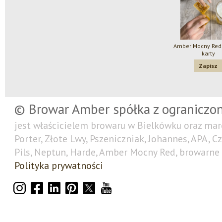
Amber Mocny Red 
karty
Zapisz
© Browar Amber spółka z ograniczo
jest właścicielem browaru w Bielkówku oraz mar
Porter, Złote Lwy, Pszeniczniak, Johannes, APA, C
Pils, Neptun, Harde, Amber Mocny Red, browarne 
Polityka prywatności