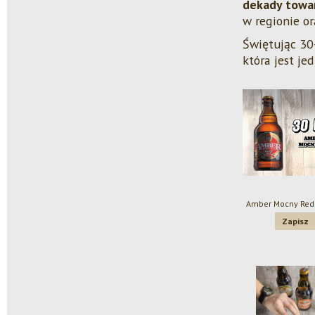
dekady towa
w regionie o
Świętując 30
która jest j
Amber Mocny Red 
Zapisz