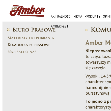
AKTUALNOŚCI
FIRMA
PRODUKTY
OPINI
AMBER FEST
Amber Moc
Nieprzerwan
to część toż
towarzyszy m
się zaczęło.
Wysoki, 14,5%
charakter sło
harmonijnie ł
bursztynową 
To jedno z p
charakterysty