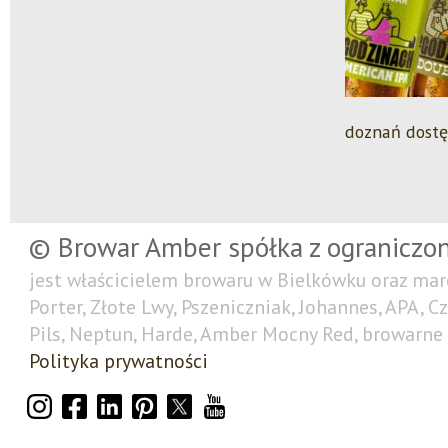
doznań dostę
© Browar Amber spółka z ograniczo
jest właścicielem browaru w Bielkówku oraz mar
Porter, Złote Lwy, Pszeniczniak, Johannes, APA, C
Pils, Neptun, Harde, Amber Mocny Red, browarne 
Polityka prywatności