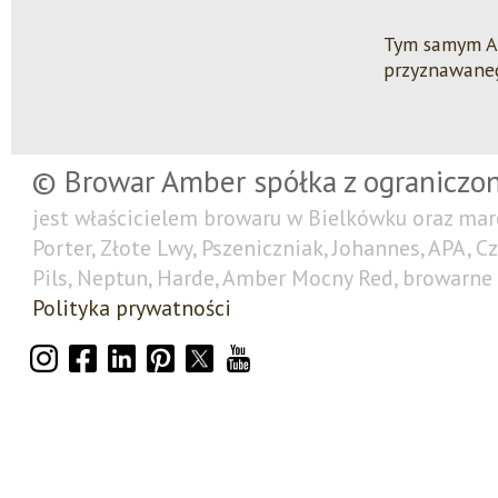
Tym samym Am
przyznawaneg
© Browar Amber spółka z ograniczo
jest właścicielem browaru w Bielkówku oraz mar
Porter, Złote Lwy, Pszeniczniak, Johannes, APA, C
Pils, Neptun, Harde, Amber Mocny Red, browarne 
Polityka prywatności