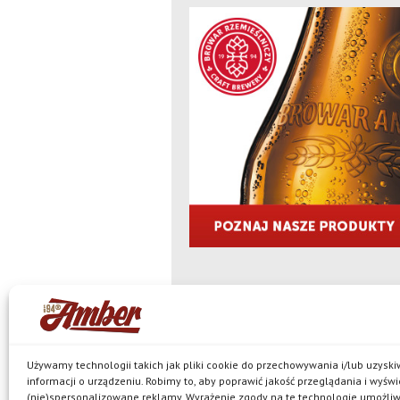
© Browar Amber spółka z ograniczoną
jest właścicielem browaru w Bielkówku oraz marek: Ko
Pils, Neptun, Harde, Amber Mocny Red, browarne oraz 
Polityka prywatności
Używamy technologii takich jak pliki cookie do przechowywania i/lub uzysk
informacji o urządzeniu. Robimy to, aby poprawić jakość przeglądania i wyświ
(nie)spersonalizowane reklamy. Wyrażenie zgody na te technologie umożli