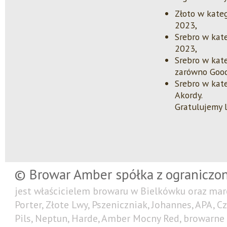
Złoto w kate
2023,
Srebro w kat
2023,
Srebro w kat
zarówno Good
Srebro w kat
Akordy.
Gratulujemy l
© Browar Amber spółka z ograniczo
jest właścicielem browaru w Bielkówku oraz mar
Porter, Złote Lwy, Pszeniczniak, Johannes, APA, C
Pils, Neptun, Harde, Amber Mocny Red, browarne 