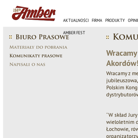
AKTUALNOŚCI
FIRMA
PRODUKTY
OPINI
AMBER FEST
Wracamy 
Akordów
Wracamy z me
jubileuszowa,
Polskim Kong
dystrybutoró
“W skład Jury
wieloletnim 
Łochowie, ró
organizatorz