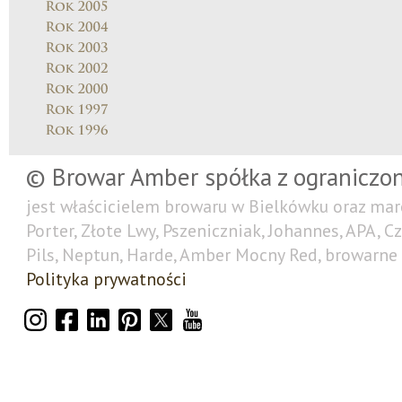
© Browar Amber spółka z ograniczo
jest właścicielem browaru w Bielkówku oraz mar
Porter, Złote Lwy, Pszeniczniak, Johannes, APA, C
Pils, Neptun, Harde, Amber Mocny Red, browarne 
Polityka prywatności