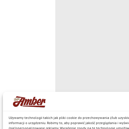
© Browar Amber spółka z ograniczoną
jest właścicielem browaru w Bielkówku oraz marek: Ko
Pils, Neptun, Harde, Amber Mocny Red, browarne oraz 
Polityka prywatności
Używamy technologii takich jak pliki cookie do przechowywania i/lub uzysk
informacji o urządzeniu. Robimy to, aby poprawić jakość przeglądania i wyświ
(nie)spersonalizowane reklamy. Wyrażenie zgody na te technologie umożli