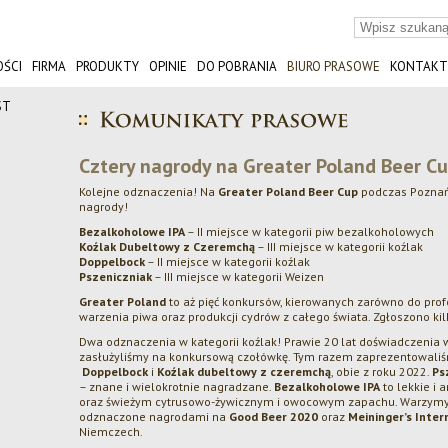
ŚCI
FIRMA
PRODUKTY
OPINIE
DO POBRANIA
BIURO PRASOWE
KONTAKT
ST
Cztery nagrody na Greater Poland Beer C
Kolejne odznaczenia! Na
Greater Poland Beer Cup
podczas Poznań
nagrody!
Bezalkoholowe IPA
– II miejsce w kategorii piw bezalkoholowych
Koźlak Dubeltowy z Czeremchą
– III miejsce w kategorii koźlak
Doppelbock
– II miejsce w kategorii koźlak
Pszeniczniak
– III miejsce w kategorii Weizen
Greater Poland
to aż pięć konkursów, kierowanych zarówno do profe
warzenia piwa oraz produkcji cydrów z całego świata. Zgłoszono kil
Dwa odznaczenia w kategorii koźlak! Prawie 20 lat doświadczenia w
zasłużyliśmy na konkursową czołówkę. Tym razem zaprezentowaliś
Doppelbock
i
Koźlak dubeltowy z czeremchą
, obie z roku 2022.
Ps
– znane i wielokrotnie nagradzane.
Bezalkoholowe IPA
to lekkie i
oraz świeżym cytrusowo-żywicznym i owocowym zapachu. Warzymy je
odznaczone nagrodami na
Good Beer 2020
oraz
Meininger’s Inter
Niemczech.