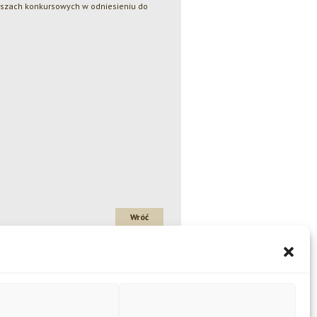
uszach konkursowych w odniesieniu do
Wróć
Amber Naturalny, Amber