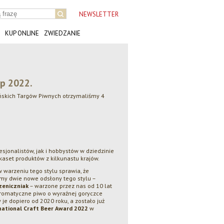
NEWSLETTER
KUP ONLINE
ZWIEDZANIE
up 2022.
skich Targów Piwnych otrzymaliśmy 4
sjonalistów, jak i hobbystów w dziedzinie
kaset produktów z kilkunastu krajów.
 warzeniu tego stylu sprawia, że
my dwie nowe odsłony tego stylu –
zeniczniak
– warzone przez nas od 10 lat
 aromatyczne piwo o wyraźnej goryczce
 dopiero od 2020 roku, a zostało już
national Craft Beer Award 2022
w