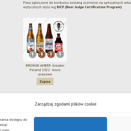
Piwa zgłoszone do konkursu zostaną ocenione na specjalnych ark
wytycznych stylu wg
BJCP (Beer Judge Certification Program)
.
BROWAR AMBER- Greater
Poland 2022 - biuro
prasowe
Zapisz
 odpowiedzialnością
Zarządzaj zgodami plików cookie
źlak, Piwo Żywe, Grand Imperial Porter, Złote Lwy, Pszeniczniak, Johannes, APA, Czarny Bez, Chilli, 
serii piw Po Godzinach.
iwania dostępu do
etlać
wi nam