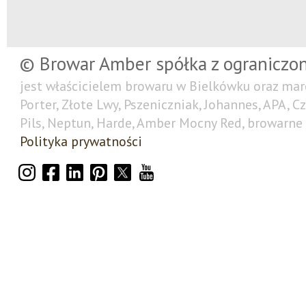
© Browar Amber spółka z ograniczo
jest właścicielem browaru w Bielkówku oraz mar
Porter, Złote Lwy, Pszeniczniak, Johannes, APA, C
Pils, Neptun, Harde, Amber Mocny Red, browarne 
Polityka prywatności