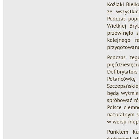
Koźlaki Bielk
ze wszystki
Podczas popr
Wielkiej Bry
przewinęło 
kolejnego r
przygotowane
Podczas teg
pięćdziesięc
Defibrylato
Potańcówkę 
Szczepańskie
będą wyśmien
spróbować ró
Polsce ciemn
naturalnym s
w wersji nie
Punktem ku
światowej sł