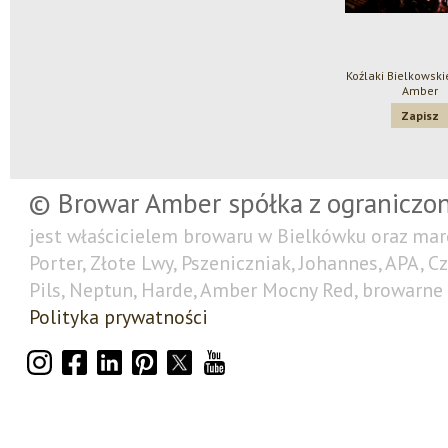
Koźlaki Bielkowski
Amber
Zapisz
© Browar Amber spółka z ograniczo
jest właścicielem browaru w Bielkówku oraz mar
Porter, Złote Lwy, Pszeniczniak, Johannes, APA, C
Pils, Neptun, Harde, Amber Mocny Red, browarne 
Polityka prywatności