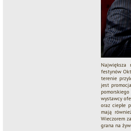
Największa 
festynów Okt
terenie przy
jest promocj
pomorskieg
wystawcy ofe
oraz ciepłe 
mają równie
Wieczorem za
grana na żyw