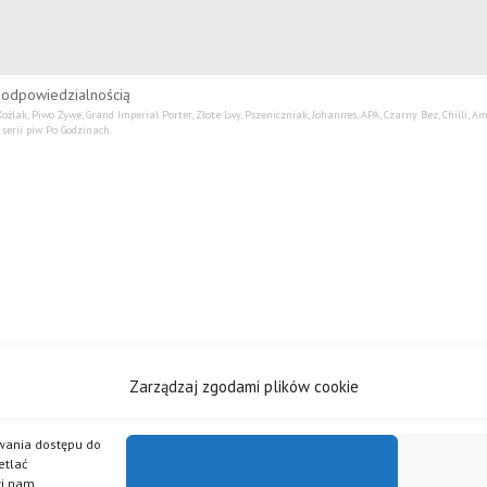
 odpowiedzialnością
źlak, Piwo Żywe, Grand Imperial Porter, Złote Lwy, Pszeniczniak, Johannes, APA, Czarny Bez, Chilli, 
serii piw Po Godzinach.
Zarządzaj zgodami plików cookie
iwania dostępu do
etlać
wi nam