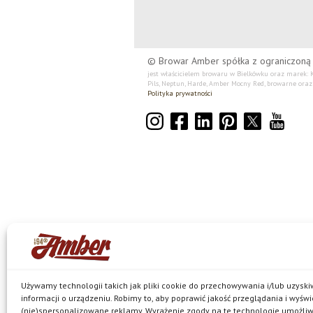
© Browar Amber spółka z ograniczoną
jest właścicielem browaru w Bielkówku oraz marek: Ko
Pils, Neptun, Harde, Amber Mocny Red, browarne oraz 
Polityka prywatności
Używamy technologii takich jak pliki cookie do przechowywania i/lub uzysk
informacji o urządzeniu. Robimy to, aby poprawić jakość przeglądania i wyświ
(nie)spersonalizowane reklamy. Wyrażenie zgody na te technologie umożli