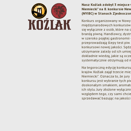
Nasz Koźlak zdobył 3 miejsce 
Niemiecki” na 8. konkursie Ne
(NYIBC) w Stanach Zjednoczo
Konkurs organizowany w Nowym
międzynarodowych konkursów t
się wyłącznie z osób, które na
branżą piwną. Handlowcy, dystr
w szeroko pojętej gastronomii 
przeprowadzają ślepy test piw
konkursowi nowej jakości. Sędz
utrzymanie zależy od ich umieję
dokładnie wiedzą, jakie są o
systematycznie otrzymują od n
Na tegoroczną edycję konkurs
krajów. Koźlak zajął trzecie mi
Niemiecki”. Oznacza to, że jury
konkursu jest wybranie tych piw
doskonałym smakiem, aromate
ich stylu. Jury złożone wyłącz
względem tego, czy sami chcie
sprzedawać bazując na jakości 