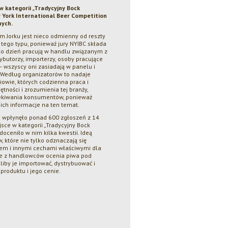
w kategorii „Tradycyjny Bock
w York International Beer Competition
nych.
 Jorku jest nieco odmienny od reszty
ego typu, ponieważ jury NYIBC składa
 co dzień pracują w handlu związanym z
ybutorzy, importerzy, osoby pracujące
– wszyscy oni zasiadają w panelu i
. Według organizatorów to nadaje
iowie, których codzienna praca i
tności i zrozumienia tej branży,
czekiwania konsumentów, ponieważ
ich informacje na ten temat.
u wpłynęło ponad 600 zgłoszeń z 14
ejsce w kategorii „Tradycyjny Bock
 doceniło w nim kilka kwestii. Ideą
, które nie tylko odznaczają się
m i innymi cechami właściwymi dla
nie z handlowców ocenia piwa pod
liby je importować, dystrybuować i
produktu i jego cenie.