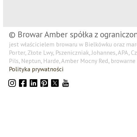
© Browar Amber spółka z ograniczo
jest właścicielem browaru w Bielkówku oraz mar
Porter, Złote Lwy, Pszeniczniak, Johannes, APA, C
Pils, Neptun, Harde, Amber Mocny Red, browarne 
Polityka prywatności