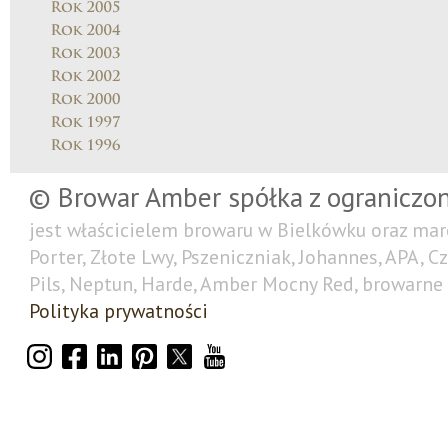
© Browar Amber spółka z ograniczo
jest właścicielem browaru w Bielkówku oraz mar
Porter, Złote Lwy, Pszeniczniak, Johannes, APA, C
Pils, Neptun, Harde, Amber Mocny Red, browarne 
Polityka prywatności