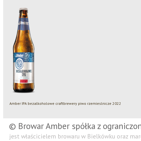
Amber IPA bezalkoholowe craftbrewery piwo rzemieslnicze 2022
© Browar Amber spółka z ograniczo
jest właścicielem browaru w Bielkówku oraz mar