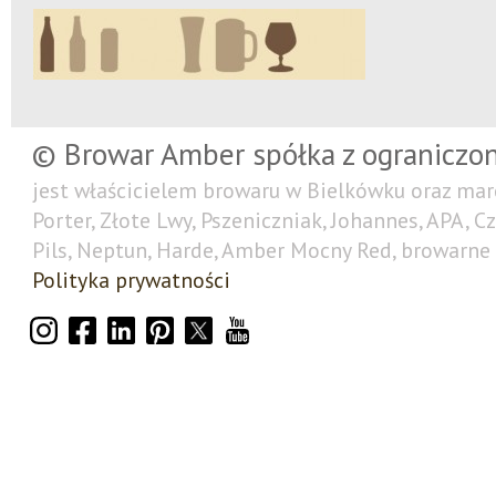
© Browar Amber spółka z ograniczo
jest właścicielem browaru w Bielkówku oraz mar
Porter, Złote Lwy, Pszeniczniak, Johannes, APA, C
Pils, Neptun, Harde, Amber Mocny Red, browarne 
Polityka prywatności