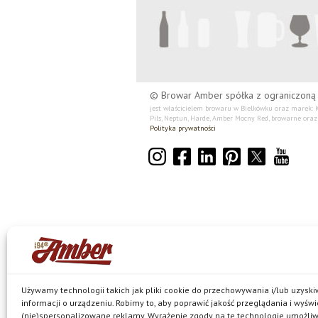
© Browar Amber spółka z ograniczoną
jest właścicielem browaru w Bielkówku oraz marek: Ko
Pils, Neptun, Harde, Amber Mocny Red, browarne oraz 
Polityka prywatności
Używamy technologii takich jak pliki cookie do przechowywania i/lub uzysk
informacji o urządzeniu. Robimy to, aby poprawić jakość przeglądania i wyświ
(nie)spersonalizowane reklamy. Wyrażenie zgody na te technologie umożli