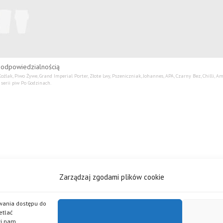
 odpowiedzialnością
źlak, Piwo Żywe, Grand Imperial Porter, Złote Lwy, Pszeniczniak, Johannes, APA, Czarny Bez, Chilli, 
serii piw Po Godzinach.
Zarządzaj zgodami plików cookie
iwania dostępu do
etlać
wi nam