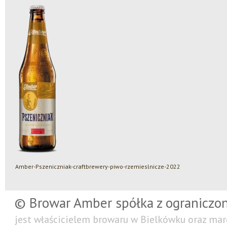
Amber-Pszeniczniak-craftbrewery-piwo-rzemieslnicze-2022
© Browar Amber spółka z ograniczo
jest właścicielem browaru w Bielkówku oraz mar