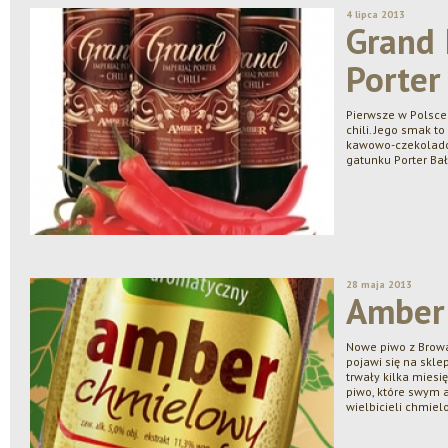
4 lipca 2013
Grand 
Porter 
Pierwsze w Polsce
chili. Jego smak to
kawowo-czekolado
gatunku Porter Bał
28 maja 2013
Amber 
Nowe piwo z Browa
pojawi się na skl
trwały kilka miesi
piwo, które swym
wielbicieli chmiel