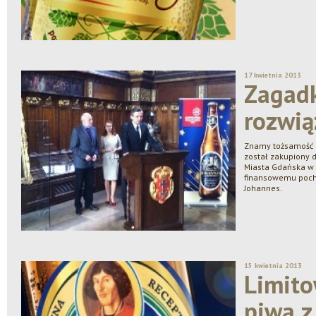
17 kwietnia 2013
Zagad
rozwią
Znamy tożsamość m
został zakupiony 
Miasta Gdańska w s
finansowemu poch
Johannes.
15 kwietnia 2013
Limito
piwa z