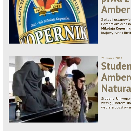
Amber
Z okazji ustanowi
Pomorskim oraz n
Mikołaja Kopernik
krajowy rynek limi
25 marca 2013
Studen
Ambe
Natur
Studenci Uniwersy
wersję „Harlem sh
wspiera pozytywne 