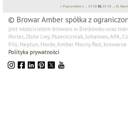
« Poprzednie
1
…
29
30
31
32
33
…
41
Nast
© Browar Amber spółka z ograniczo
jest właścicielem browaru w Bielkówku oraz mar
Porter, Złote Lwy, Pszeniczniak, Johannes, APA, C
Pils, Neptun, Harde, Amber Mocny Red, browarne 
Polityka prywatności