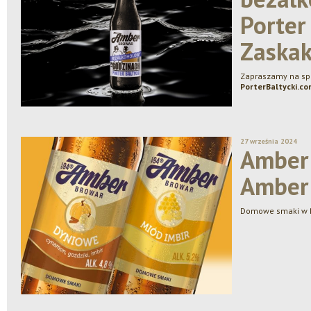
Porter 
Zaskak
Zapraszamy na sp
PorterBaltycki.co
27 września 2024
Amber
Amber 
Domowe smaki w 