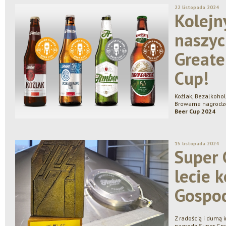
22 listopada 2024
Kolejn
naszyc
Greate
Cup!
Koźlak, Bezalkoho
Browarne nagrod
Beer Cup 2024
15 listopada 2024
Super 
lecie 
Gospod
Z radością i dumą 
nagrodą Super Gry