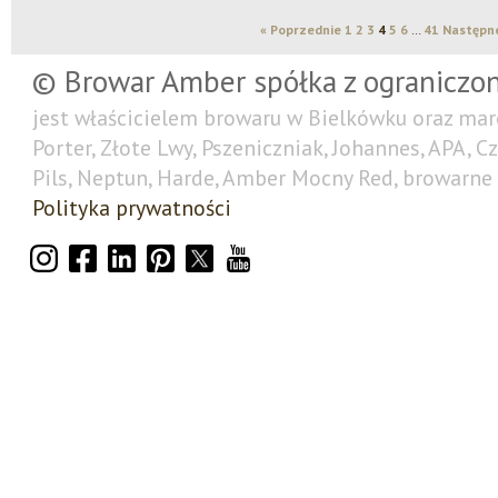
« Poprzednie
1
2
3
4
5
6
…
41
Następne
© Browar Amber spółka z ograniczo
jest właścicielem browaru w Bielkówku oraz mar
Porter, Złote Lwy, Pszeniczniak, Johannes, APA, C
Pils, Neptun, Harde, Amber Mocny Red, browarne 
Polityka prywatności