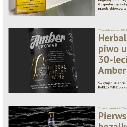
Gospodarczy
, doł
przedsiębiorców z
29 października 202
Herbal
piwo 
30-lec
Amber
Świętując 30-leci
BARLEY WINE o eks
2 października 2024
Pierws
bezal