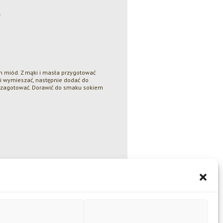
y
im miód. Z mąki i masła przygotować
i wymieszać, następnie dodać do
 zagotować. Dorawić do smaku sokiem
Amber Naturalny, Amber