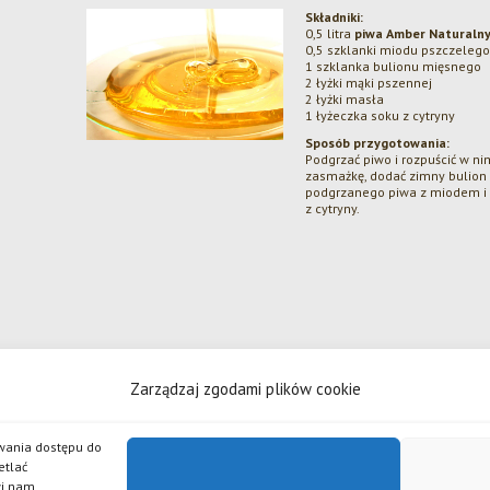
Składniki:
0,5 litra
piwa Amber Naturaln
0,5 szklanki miodu pszczelego
1 szklanka bulionu mięsnego
2 łyżki mąki pszennej
2 łyżki masła
1 łyżeczka soku z cytryny
Sposób przygotowania:
Podgrzać piwo i rozpuścić w n
zasmażkę, dodać zimny bulion 
podgrzanego piwa z miodem i
z cytryny.
Zarządzaj zgodami plików cookie
 odpowiedzialnością
iwania dostępu do
źlak, Piwo Żywe, Grand Imperial Porter, Złote Lwy, Pszeniczniak, Johannes, APA, Czarny Bez, Chilli, 
etlać
serii piw Po Godzinach.
wi nam