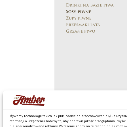
© Browar Amber spółka z ograniczoną
Używamy technologii takich jak pliki cookie do przechowywania i/lub uzysk
jest właścicielem browaru w Bielkówku oraz marek: Ko
informacji o urządzeniu. Robimy to, aby poprawić jakość przeglądania i wyświ
Pils, Neptun, Harde, Amber Mocny Red, browarne oraz 
(nie)spersonalizowane reklamy. Wyrażenie zgody na te technologie umożli
Polityka prywatności