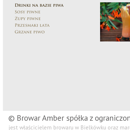
© Browar Amber spółka z ograniczo
jest właścicielem browaru w Bielkówku oraz mar