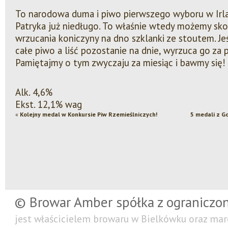
To narodowa duma i piwo pierwszego wyboru w Irla
Patryka już niedługo. To właśnie wtedy możemy sk
wrzucania koniczyny na dno szklanki ze stoutem. Je
całe piwo a liść pozostanie na dnie, wyrzuca go za p
Pamiętajmy o tym zwyczaju za miesiąc i bawmy się!
Alk. 4,6%
Ekst. 12,1% wag
«
Kolejny medal w Konkursie Piw Rzemieślniczych!
5 medali z G
© Browar Amber spółka z ograniczo
jest właścicielem browaru w Bielkówku oraz mar