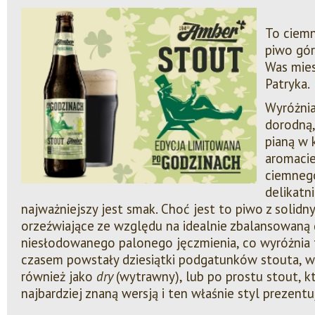
To ciemn
piwo gór
Was mie
Patryka.
Wyróżnia
dorodną,
pianą w 
aromacie
ciemnego
delikatn
najważniejszy jest smak. Choć jest to piwo z solidn
orzeźwiające ze względu na idealnie zbalansowaną g
niesłodowanego palonego jęczmienia, co wyróżnia t
czasem powstały dziesiątki podgatunków stouta, w 
również jako
dry
(wytrawny), lub po prostu stout, kt
najbardziej znaną wersją i ten właśnie styl prezent