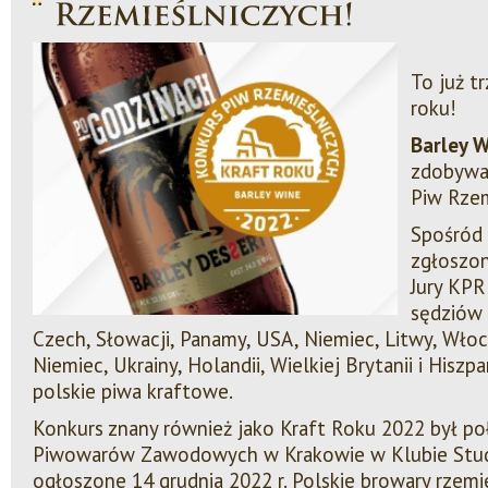
To już t
roku!
Barley 
zdobywa
Piw Rzem
Spośród
zgłoszo
Jury KPR
sędziów z
Czech, Słowacji, Panamy, USA, Niemiec, Litwy, Włoch,
Niemiec, Ukrainy, Holandii, Wielkiej Brytanii i Hiszpa
polskie piwa kraftowe.
Konkurs znany również jako Kraft Roku 2022 był p
Piwowarów Zawodowych w Krakowie w Klubie Studi
ogłoszone 14 grudnia 2022 r. Polskie browary rzemi