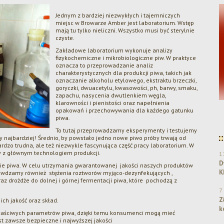
Jednym z bardziej niezwykłych i tajemniczych
miejsc w Browarze Amber jest laboratorium. Wstęp
mają tu tylko nieliczni. Wszystko musi być sterylnie
czyste.
Zakładowe laboratorium wykonuje analizy
fizykochemiczne i mikrobiologiczne piw. W praktyce
oznacza to przeprowadzanie analiz
charakterystycznych dla produkcji piwa, takich jak
oznaczanie alkoholu etylowego, ekstraktu brzeczki,
goryczki, dwuacetylu, kwasowości, ph, barwy, smaku,
zapachu, nasycenia dwutlenkiem węgla,
klarowności i pienistości oraz napełnienia
opakowań i przechowywania dla każdego gatunku
Dwa srebra dla Browaru Amber w konkursie
piwa.
KPR 2025!
To tutaj przeprowadzamy eksperymenty i testujemy
y najbardziej! Średnio, by powstało jedno nowe piwo próby trwają od
bardzo trudna, ale też niezwykle fascynująca część pracy laboratorium. W
y z głównym technologiem produkcji.
1
D
znie piwa. W celu utrzymania gwarantowanej jakości naszych produktów
K
wdzamy również stężenia roztworów myjąco-dezynfekujących ,
az drożdże do dolnej i górnej fermentacji piwa, które pochodzą z
7
Z
ich jakość oraz skład.
k
właściwych parametrów piwa, dzięki temu konsumenci mogą mieć
st zawsze bezpieczne i najwyższej jakości