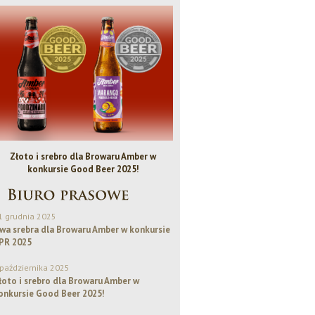
Złoto i srebro dla Browaru Amber w
Bezalkoholowe IPA - Piwo Rok
konkursie Good Beer 2025!
1 grudnia 2025
wa srebra dla Browaru Amber w konkursie
PR 2025
 października 2025
łoto i srebro dla Browaru Amber w
onkursie Good Beer 2025!