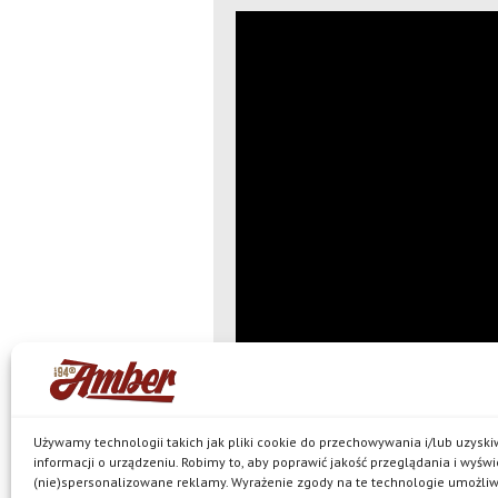
Odtwarzacz
video
00:00
«
Piwa z serii Po Godzinach docenione pr
Używamy technologii takich jak pliki cookie do przechowywania i/lub uzysk
konsumentów
informacji o urządzeniu. Robimy to, aby poprawić jakość przeglądania i wyświ
(nie)spersonalizowane reklamy. Wyrażenie zgody na te technologie umożli
© Browar Amber spółka z ograniczoną