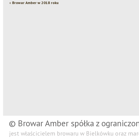
«
Browar Amber w 2018 roku
© Browar Amber spółka z ograniczo
jest właścicielem browaru w Bielkówku oraz mar