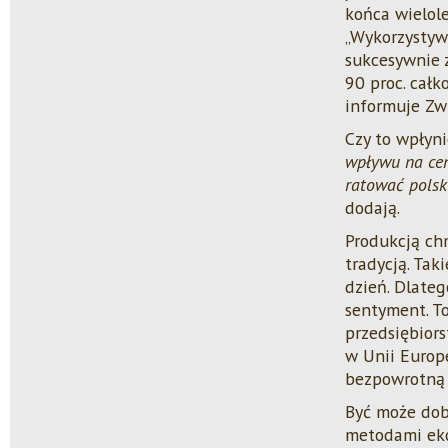
końca wielole
„Wykorzystyw
sukcesywnie 
90 proc. cał
informuje Zw
Czy to wpłyn
wpływu na cen
ratować polsk
dodają.
Produkcją chm
tradycją. Tak
dzień. Dlateg
sentyment. To
przedsiębior
w Unii Europe
bezpowrotną 
Być może dob
metodami eko