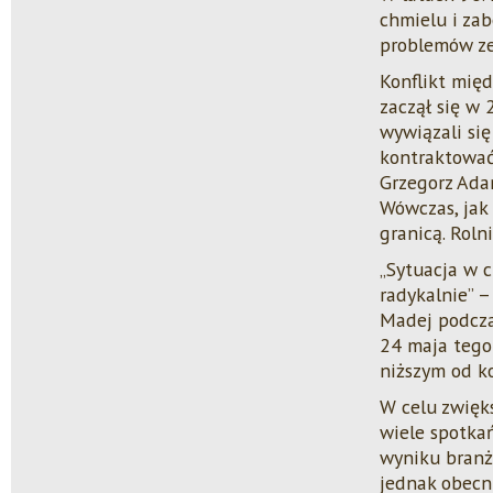
chmielu i zab
problemów ze
Konflikt mię
zaczął się w 
wywiązali się
kontraktować
Grzegorz Ada
Wówczas, jak
granicą. Roln
„Sytuacja w c
radykalnie” 
Madej podczas
24 maja tego 
niższym od ko
W celu zwięk
wiele spotka
wyniku branż
jednak obecni