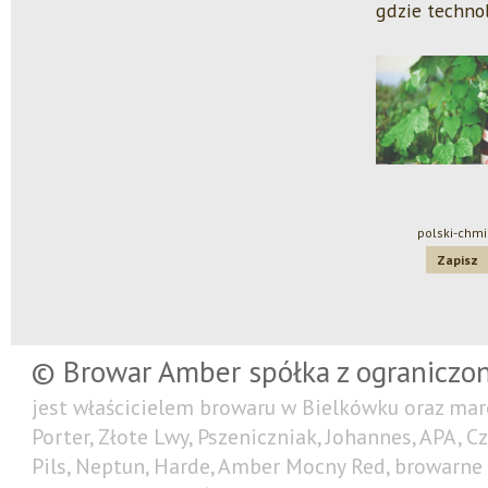
gdzie technol
polski-chmi
Zapisz
© Browar Amber spółka z ograniczo
jest właścicielem browaru w Bielkówku oraz mar
Porter, Złote Lwy, Pszeniczniak, Johannes, APA, C
Pils, Neptun, Harde, Amber Mocny Red, browarne 