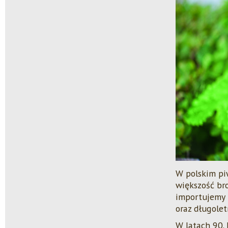
W polskim piw
większość br
importujemy 
oraz długolet
W latach 90. 