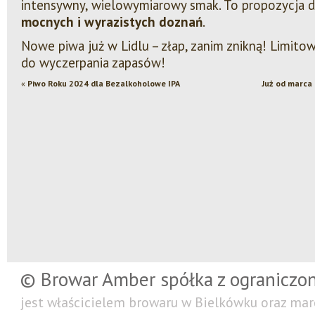
intensywny, wielowymiarowy smak. To propozycja dl
mocnych i wyrazistych doznań
.
Nowe piwa już w Lidlu – złap, zanim znikną! Limito
do wyczerpania zapasów!
«
Piwo Roku 2024 dla Bezalkoholowe IPA
Już od marca
© Browar Amber spółka z ograniczo
jest właścicielem browaru w Bielkówku oraz mar