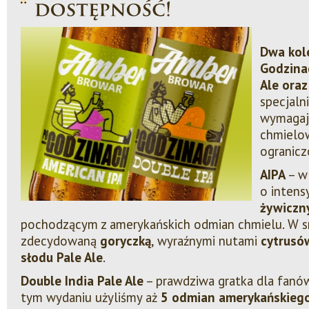
D
wa kole
Godzinac
Ale oraz
specjaln
wymagaj
chmielo
ogranic
AIPA
– w
o inten
żywiczn
pochodzącym z amerykańskich odmian chmielu. W sm
zdecydowaną
goryczką
, wyraźnymi nutami
cytrusó
słodu Pale Ale
.
Double India Pale Ale
– prawdziwa gratka dla fan
tym wydaniu użyliśmy aż
5 odmian amerykańskieg