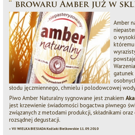
Amber na
niepaste
o wysoki
któremu 
wyrazist
powstaj
Warzenia
gatunek 
osobnych
słodu jęczmiennego, chmielu i polodowcowej wody
Piwo Amber Naturalny sygnowane jest znakiem
Aka
jest krzewienie świadomości bogactwa piwnego świa
związanych z metodami produkcji, składnikami oraz
rozsądnej degustacji.
«
VII WIELKA BIESIADA Koźlaki Bielkowskie 11.09.2010