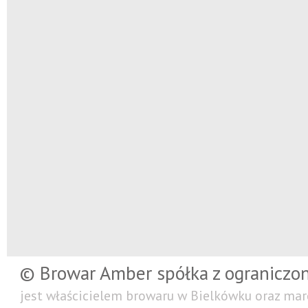
© Browar Amber spółka z ograniczo
jest właścicielem browaru w Bielkówku oraz mar