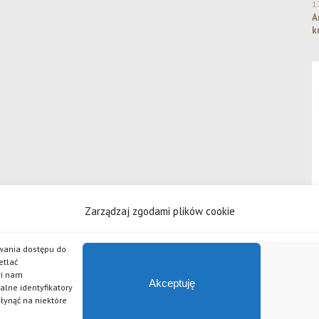
1
A
k
Zarządzaj zgodami plików cookie
iwania dostępu do
etlać
wi nam
 odpowiedzialnością
Akceptuję
alne identyfikatory
źlak, Piwo Żywe, Grand Imperial Porter, Złote Lwy, Pszeniczniak, Johannes, APA, Czarny Bez, Chilli, 
płynąć na niektóre
serii piw Po Godzinach.