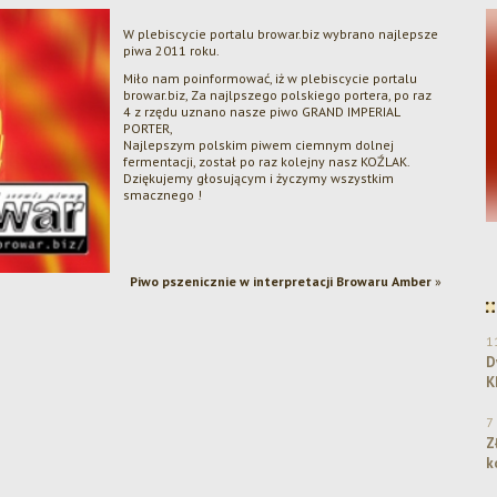
W plebiscycie portalu browar.biz wybrano najlepsze
piwa 2011 roku.
Miło nam poinformować, iż w plebiscycie portalu
browar.biz, Za najlpszego polskiego portera, po raz
4 z rzędu uznano nasze piwo GRAND IMPERIAL
PORTER,
Najlepszym polskim piwem ciemnym dolnej
fermentacji, został po raz kolejny nasz KOŹLAK.
Dziękujemy głosującym i życzymy wszystkim
smacznego !
Dwa srebra dla Browaru Amber w konkursie
KPR 2025!
Piwo pszenicznie w interpretacji Browaru Amber
»
1
D
K
7
Z
k