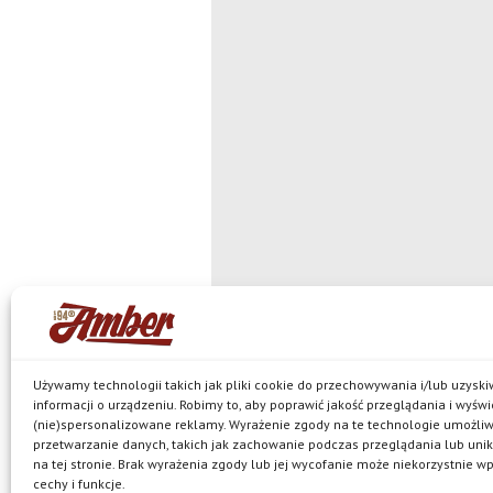
Używamy technologii takich jak pliki cookie do przechowywania i/lub uzysk
informacji o urządzeniu. Robimy to, aby poprawić jakość przeglądania i wyświ
(nie)spersonalizowane reklamy. Wyrażenie zgody na te technologie umożli
© Browar Amber spółka z ograniczoną
przetwarzanie danych, takich jak zachowanie podczas przeglądania lub unik
jest właścicielem browaru w Bielkówku oraz marek: Ko
na tej stronie. Brak wyrażenia zgody lub jej wycofanie może niekorzystnie w
Pils, Neptun, Harde, Amber Mocny Red, browarne oraz 
Polityka prywatności
cechy i funkcje.