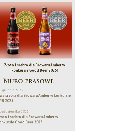
Złoto i srebro dla Browaru Amber w
Bezalkoholowe IPA - Piwo Rok
konkursie Good Beer 2025!
1 grudnia 2025
wa srebra dla Browaru Amber w konkursie
PR 2025
 października 2025
łoto i srebro dla Browaru Amber w
onkursie Good Beer 2025!