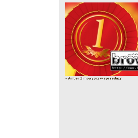
«
Amber Zimowy już w sprzedaży