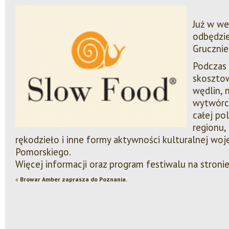
Już w we
odbędzie
Grucznie
Podczas 
skoszto
wędlin, 
wytwórcy
całej po
regionu, 
rękodzieło i inne formy aktywności kulturalnej w
Pomorskiego.
Więcej informacji oraz program festiwalu na stroni
«
Browar Amber zaprasza do Poznania.