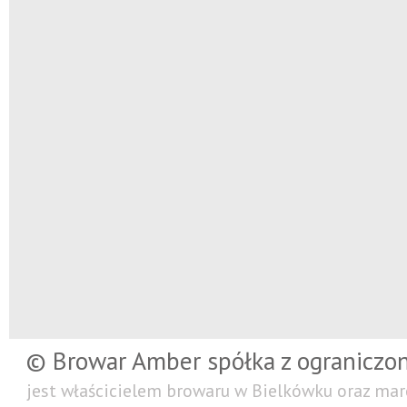
© Browar Amber spółka z ograniczo
jest właścicielem browaru w Bielkówku oraz mar