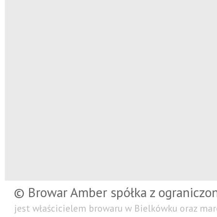
© Browar Amber spółka z ograniczo
jest właścicielem browaru w Bielkówku oraz mar