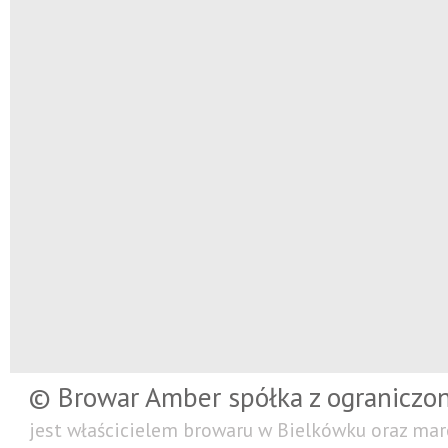
© Browar Amber spółka z ograniczo
jest właścicielem browaru w Bielkówku oraz mar