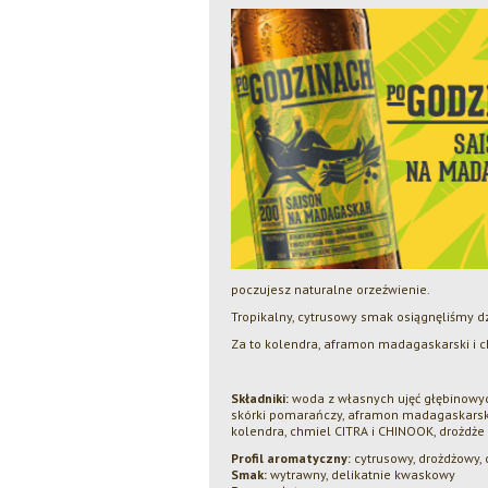
poczujesz naturalne orzeźwienie.
Tropikalny, cytrusowy smak osiągnęliśmy dz
Za to kolendra, aframon madagaskarski i c
Składniki:
woda z własnych ujęć głębinowych;
skórki pomarańczy, aframon madagaskarski,
kolendra, chmiel CITRA i CHINOOK, drożdże
Profil aromatyczny:
cytrusowy, drożdżowy,
Smak:
wytrawny, delikatnie kwaskowy