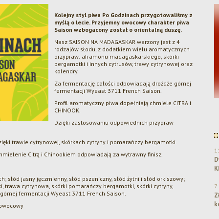
Kolejny styl piwa Po Godzinach przygotowaliśmy z
myślą o lecie. Przyjemny owocowy charakter piwa
Saison wzbogacony został o orientalną duszę.
Nasz SAISON NA MADAGASKAR warzony jest z 4
rodzajów słodu, z dodatkiem wielu aromatycznych
przypraw: aframonu madagaskarskiego, skórki
bergamotki i innych cytrusów, trawy cytrynowej oraz
kolendry.
Za fermentację całości odpowiadają drożdże górnej
fermentacji Wyeast 3711 French Saison.
Profil aromatyczny piwa dopełniają chmiele CITRA i
Dwa srebra dla Browaru Amber w konkursie
CHINOOK.
KPR 2025!
Dzięki zastosowaniu odpowiednich przypraw
ięki trawie cytrynowej, skórkach cytryny i pomarańczy bergamotki.
1
hmielenie Citrą i Chinookiem odpowiadają za wytrawny finisz.
D
K
 słód jasny jęczmienny, słód pszeniczny, słód żytni i słód orkiszowy;
 trawa cytrynowa, skórki pomarańczy bergamotki, skórki cytryny,
7
 górnej fermentacji Wyeast 3711 French Saison.
Z
k
 owocowy