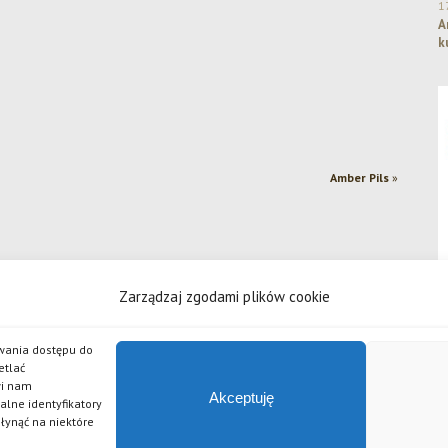
1
A
k
Amber Pils
»
Zarządzaj zgodami plików cookie
iwania dostępu do
etlać
wi nam
 odpowiedzialnością
Akceptuję
alne identyfikatory
źlak, Piwo Żywe, Grand Imperial Porter, Złote Lwy, Pszeniczniak, Johannes, APA, Czarny Bez, Chilli, 
płynąć na niektóre
serii piw Po Godzinach.