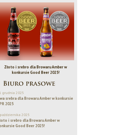
Złoto i srebro dla Browaru Amber w
Bezalkoholowe IPA - Piwo Rok
konkursie Good Beer 2025!
1 grudnia 2025
wa srebra dla Browaru Amber w konkursie
PR 2025
 października 2025
łoto i srebro dla Browaru Amber w
onkursie Good Beer 2025!