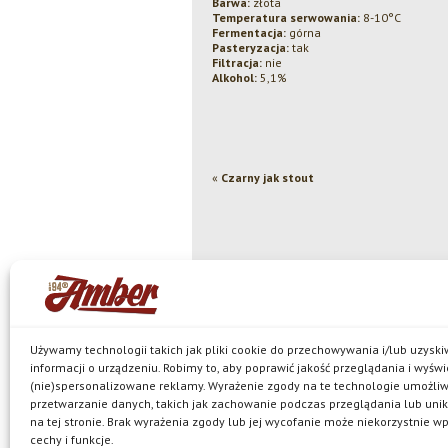
Barwa:
złota
Temperatura serwowania:
8-10°C
Fermentacja:
górna
Pasteryzacja:
tak
Filtracja:
nie
Alkohol:
5,1%
«
Czarny jak stout
Używamy technologii takich jak pliki cookie do przechowywania i/lub uzysk
informacji o urządzeniu. Robimy to, aby poprawić jakość przeglądania i wyświ
(nie)spersonalizowane reklamy. Wyrażenie zgody na te technologie umożli
© Browar Amber spółka z ograniczoną
przetwarzanie danych, takich jak zachowanie podczas przeglądania lub unik
jest właścicielem browaru w Bielkówku oraz marek: Ko
na tej stronie. Brak wyrażenia zgody lub jej wycofanie może niekorzystnie w
Pils, Neptun, Harde, Amber Mocny Red, browarne oraz 
Polityka prywatności
cechy i funkcje.