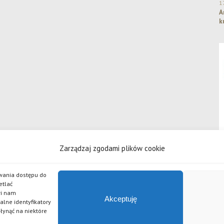
1
A
k
Zarządzaj zgodami plików cookie
iwania dostępu do
etlać
wi nam
 odpowiedzialnością
Akceptuję
alne identyfikatory
źlak, Piwo Żywe, Grand Imperial Porter, Złote Lwy, Pszeniczniak, Johannes, APA, Czarny Bez, Chilli, 
płynąć na niektóre
serii piw Po Godzinach.