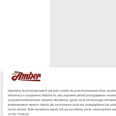
Używamy technologii takich jak pliki cookie do przechowywania i/lub uzysk
informacji o urządzeniu. Robimy to, aby poprawić jakość przeglądania i wyświ
(nie)spersonalizowane reklamy. Wyrażenie zgody na te technologie umożli
© Browar Amber spółka z ograniczoną
przetwarzanie danych, takich jak zachowanie podczas przeglądania lub unik
jest właścicielem browaru w Bielkówku oraz marek: Ko
na tej stronie. Brak wyrażenia zgody lub jej wycofanie może niekorzystnie w
Pils, Neptun, Harde, Amber Mocny Red, browarne oraz 
Polityka prywatności
cechy i funkcje.