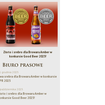
Złoto i srebro dla Browaru Amber w
Bezalkoholowe IPA - Piwo Rok
konkursie Good Beer 2025!
1 grudnia 2025
wa srebra dla Browaru Amber w konkursie
PR 2025
 października 2025
łoto i srebro dla Browaru Amber w
onkursie Good Beer 2025!