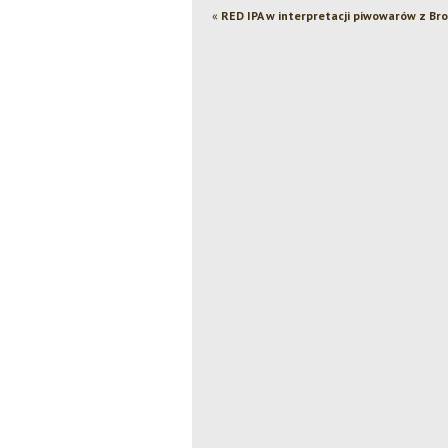
«
RED IPA w interpretacji piwowarów z B