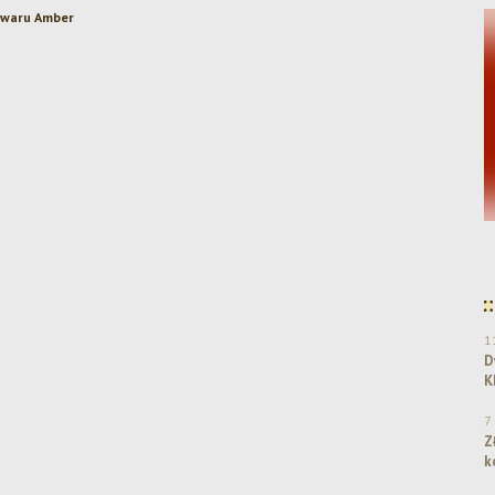
rowaru Amber
Dwa srebra dla Browaru Amber w konkursie
KPR 2025!
1
D
K
7
Z
k