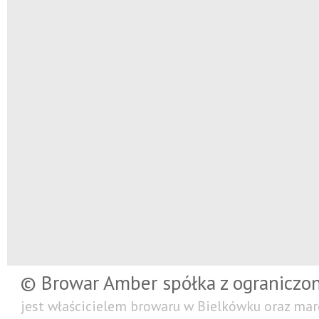
© Browar Amber spółka z ograniczo
jest właścicielem browaru w Bielkówku oraz mar