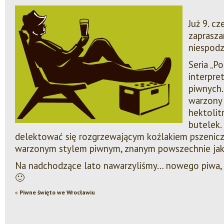
Już 9. cz
zaprasza
niespodz
Seria „P
interpre
piwnych.
warzony 
hektolit
butelek.
delektować się rozgrzewającym koźlakiem pszenic
warzonym stylem piwnym, znanym powszechnie jako
Na nadchodzące lato nawarzyliśmy… nowego piwa, 
🙂
«
Piwne święto we Wrocławiu