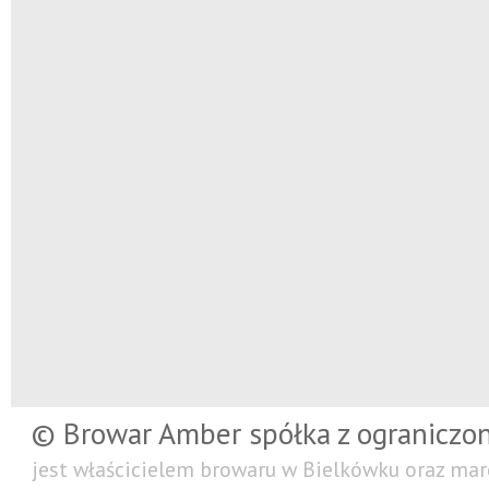
© Browar Amber spółka z ograniczo
jest właścicielem browaru w Bielkówku oraz mar