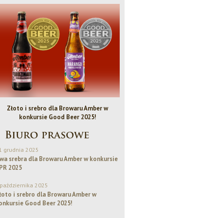
Złoto i srebro dla Browaru Amber w
Bezalkoholowe IPA - Piwo Rok
konkursie Good Beer 2025!
1 grudnia 2025
wa srebra dla Browaru Amber w konkursie
PR 2025
 października 2025
łoto i srebro dla Browaru Amber w
onkursie Good Beer 2025!