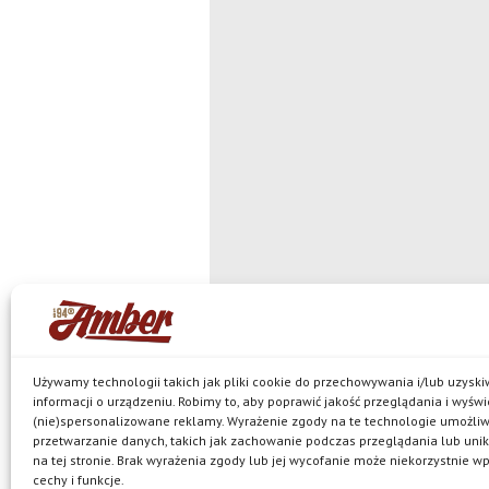
Używamy technologii takich jak pliki cookie do przechowywania i/lub uzysk
informacji o urządzeniu. Robimy to, aby poprawić jakość przeglądania i wyświ
(nie)spersonalizowane reklamy. Wyrażenie zgody na te technologie umożli
© Browar Amber spółka z ograniczoną
przetwarzanie danych, takich jak zachowanie podczas przeglądania lub unik
jest właścicielem browaru w Bielkówku oraz marek: Ko
na tej stronie. Brak wyrażenia zgody lub jej wycofanie może niekorzystnie w
Pils, Neptun, Harde, Amber Mocny Red, browarne oraz 
Polityka prywatności
cechy i funkcje.