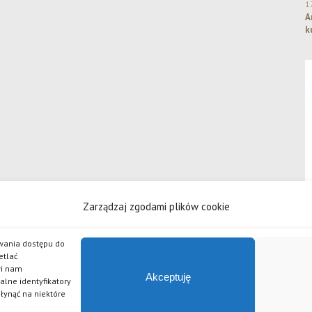
1
A
k
Zarządzaj zgodami plików cookie
iwania dostępu do
etlać
wi nam
 odpowiedzialnością
Akceptuję
alne identyfikatory
źlak, Piwo Żywe, Grand Imperial Porter, Złote Lwy, Pszeniczniak, Johannes, APA, Czarny Bez, Chilli, 
płynąć na niektóre
serii piw Po Godzinach.