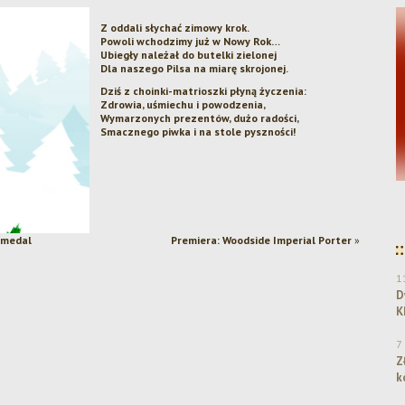
Z oddali słychać zimowy krok.
Powoli wchodzimy już w Nowy Rok…
Ubiegły należał do butelki zielonej
Dla naszego Pilsa na miarę skrojonej.
Dziś z choinki-matrioszki płyną życzenia:
Zdrowia, uśmiechu i powodzenia,
Wymarzonych prezentów, dużo radości,
Smacznego piwka i na stole pyszności!
Dwa srebra dla Browaru Amber w konkursie
KPR 2025!
 medal
Premiera: Woodside Imperial Porter
»
1
D
K
7
Z
k