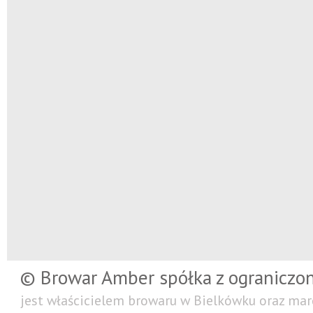
© Browar Amber spółka z ograniczo
jest właścicielem browaru w Bielkówku oraz mar