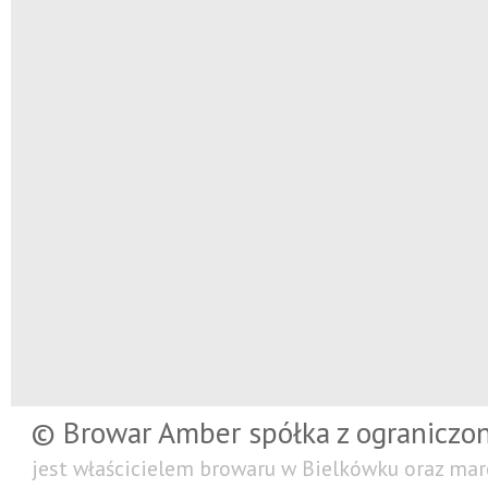
© Browar Amber spółka z ograniczo
jest właścicielem browaru w Bielkówku oraz mar