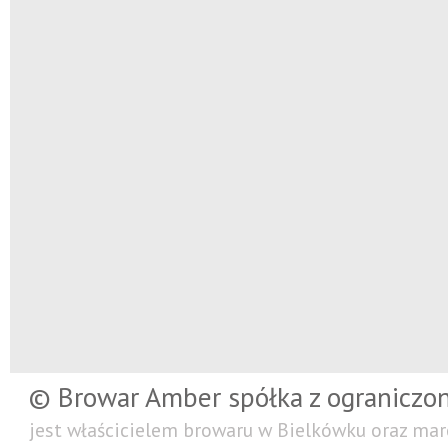
© Browar Amber spółka z ograniczo
jest właścicielem browaru w Bielkówku oraz mar