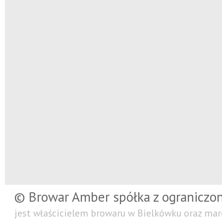
© Browar Amber spółka z ograniczo
jest właścicielem browaru w Bielkówku oraz mar