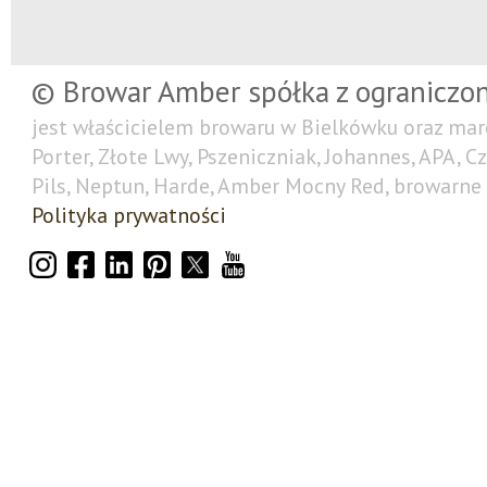
© Browar Amber spółka z ograniczo
jest właścicielem browaru w Bielkówku oraz mar
Porter, Złote Lwy, Pszeniczniak, Johannes, APA, C
Pils, Neptun, Harde, Amber Mocny Red, browarne 
Polityka prywatności