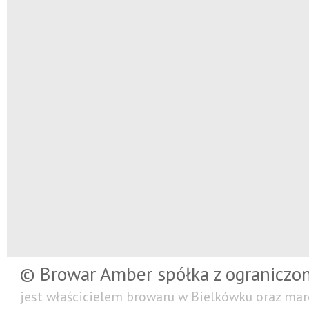
© Browar Amber spółka z ograniczo
jest właścicielem browaru w Bielkówku oraz mar