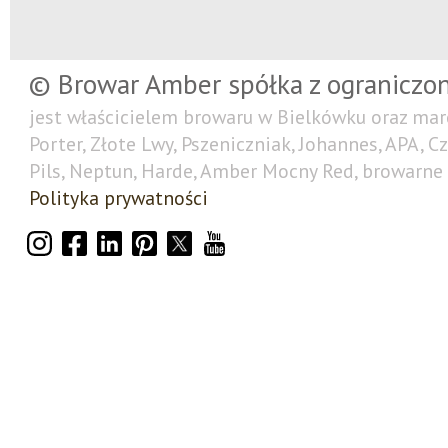
© Browar Amber spółka z ograniczo
jest właścicielem browaru w Bielkówku oraz mar
Porter, Złote Lwy, Pszeniczniak, Johannes, APA, C
Pils, Neptun, Harde, Amber Mocny Red, browarne 
Polityka prywatności